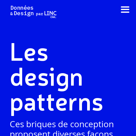
Aller
au
contenu
Les
design
patterns
Ces briques de conception
proposent diverses façons