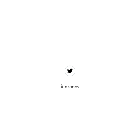
À propos
Données personnelles
Mentions légales
Gestion des cookies
Remerciements