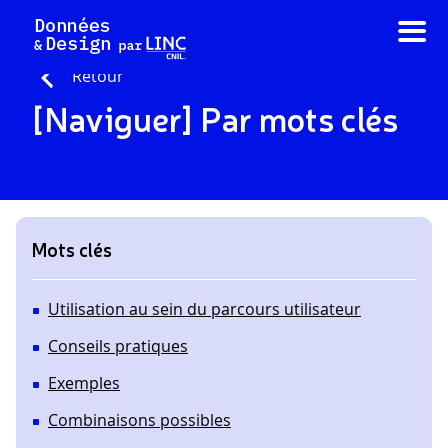
Aller
au
contenu
Retour
[Naviguer] Par mots clés
Mots clés
Utilisation au sein du parcours utilisateur
Conseils pratiques
Exemples
Combinaisons possibles