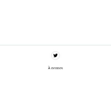
À propos
Données personnelles
Mentions légales
Gestion des cookies
Remerciements