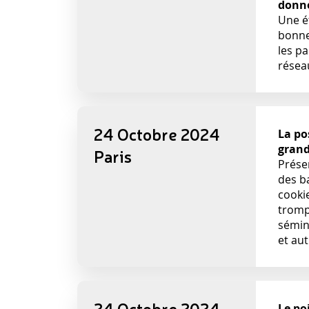
donn
Une é
bonne
les p
résea
24 Octobre 2024
La po
grand
Paris
Présen
des b
cookie
tromp
sémin
et aut
24 Octobre 2024
Le po