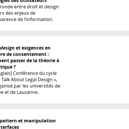
égies des utilisateurs
ronde entre droit et design
rs des enjeux de
parence de l’information.
 design
et exigences en
re de consentement :
nt passer de la théorie à
atique ?
nglais] Conférence du cycle
s Talk About Legal Design »,
anisé par les universités de
e et de Lausanne.
pattern et manipulation
nterfaces