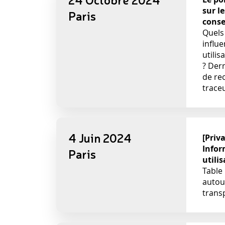
sur l
Paris
cons
Quels
influe
utili
? Der
de re
traceu
4 Juin 2024
[Priv
Infor
Paris
utili
Table 
autou
trans