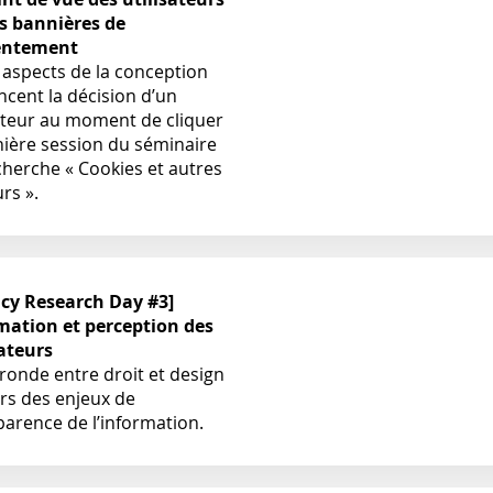
es bannières de
entement
 aspects de la conception
ncent la décision d’un
sateur au moment de cliquer
nière session du séminaire
cherche « Cookies et autres
rs ».
acy Research Day #3]
mation et perception des
sateurs
ronde entre droit et design
rs des enjeux de
parence de l’information.