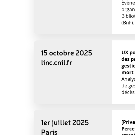
Évène
organi
Bibli
(BnF).
15 octobre 2025
UX p
des p
linc.cnil.fr
gesti
mort
Analys
de ge
décès
1er juillet 2025
[Priv
Perce
Paris