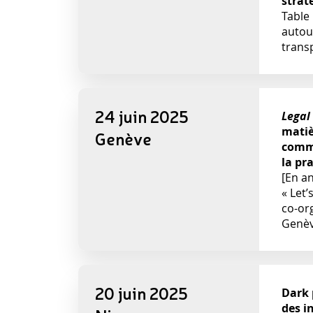
strat
Table 
autou
trans
24 juin 2025
Legal
matiè
Genève
comme
la pr
[En a
« Let’
co-org
Genèv
20 juin 2025
Dark 
des i