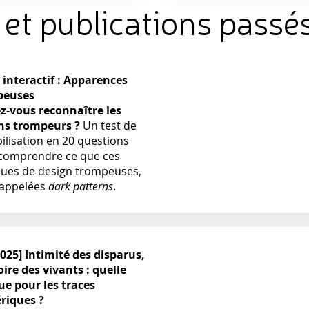
et publications passé
 interactif : Apparences
peuses
z-vous reconnaître les
ns trompeurs ?
Un test de
ilisation en 20 questions
comprendre ce que ces
ques de design trompeuses,
 appelées
dark patterns
.
2025]
Intimité des disparus,
re des vivants
: quelle
ue pour les traces
riques ?