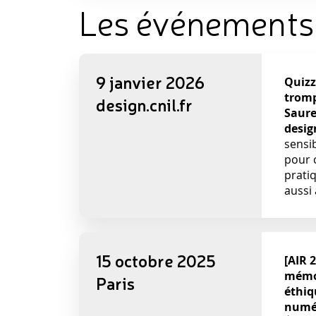
Les événements 
9 janvier 2026
Quizz
trom
design.cnil.fr
Saure
desig
sensib
pour 
prati
aussi
15 octobre 2025
[AIR 
mémoi
Paris
éthiq
numé