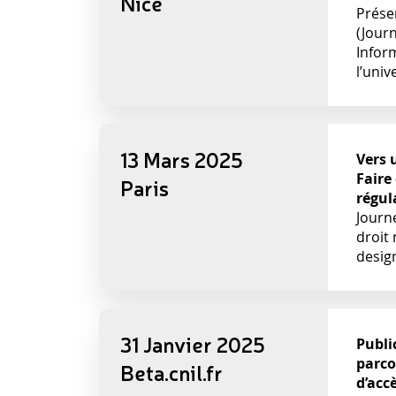
Nice
Prése
(Journ
Inform
l’univ
13 Mars 2025
Vers 
Faire
Paris
régul
Journé
droit
desig
31 Janvier 2025
Publi
parco
Beta.cnil.fr
d’acc