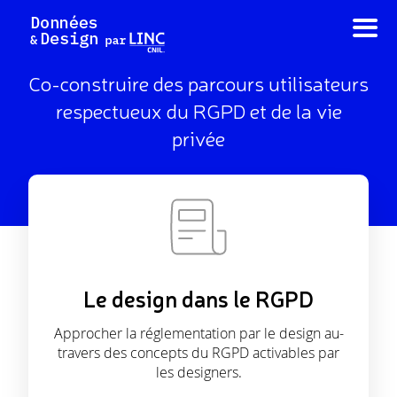
Aller
au
contenu
Co-construire des parcours utilisateurs
respectueux du RGPD et de la vie
privée
Le design dans le RGPD
Approcher la réglementation par le design au-
travers des concepts du RGPD activables par
les designers.