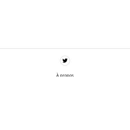
À propos
Données personnelles
Mentions légales
Gestion des cookies
Remerciements