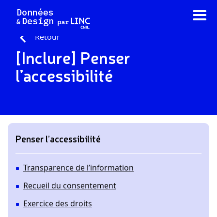
Aller
au
contenu
Retour
[Inclure] Penser
l’accessibilité
Penser l’accessibilité
Transparence de l’information
Recueil du consentement
Exercice des droits