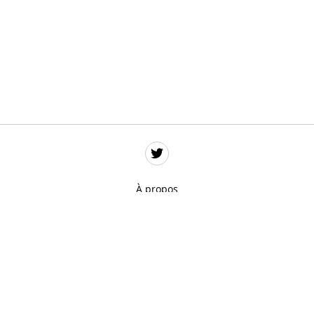
À propos
Données personnelles
Mentions légales
Gestion des cookies
Remerciements