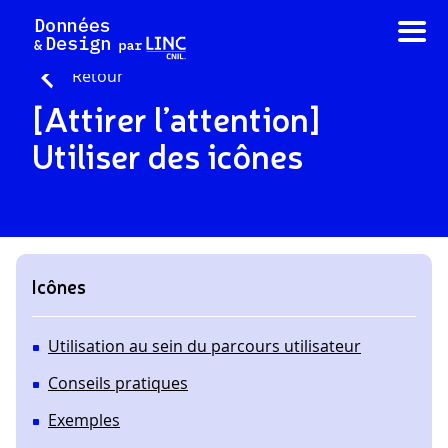
Aller
au
contenu
Retour
[Attirer l’attention]
Utiliser des icônes
Icônes
Utilisation au sein du parcours utilisateur
Conseils pratiques
Exemples