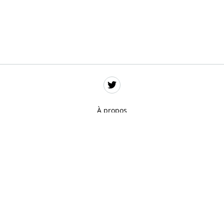
À propos
Données personnelles
Mentions légales
Gestion des cookies
Remerciements