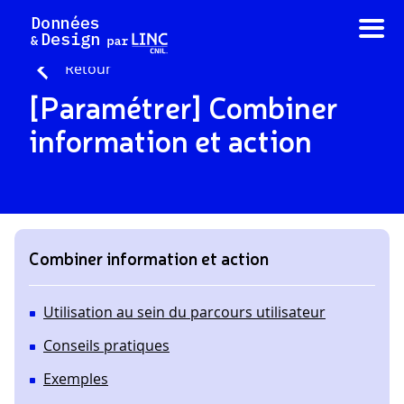
Aller
au
contenu
Retour
[Paramétrer] Combiner
information et action
Combiner information et action
Utilisation au sein du parcours utilisateur
Conseils pratiques
Exemples